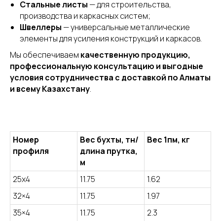
Стальные листы
— для строительства,
производства и каркасных систем;
Швеллеры
— универсальные металлические
элементы для усиления конструкций и каркасов.
Мы обеспечиваем
качественную продукцию,
профессиональную консультацию и выгодные
условия сотрудничества с доставкой по Алматы
и всему Казахстану
.
Номер
Вес бухты, тн/
Вес 1пм, кг
профиля
длина прутка,
м
25х4
11.75
1.62
32×4
11.75
1.97
35×4
11.75
2.3