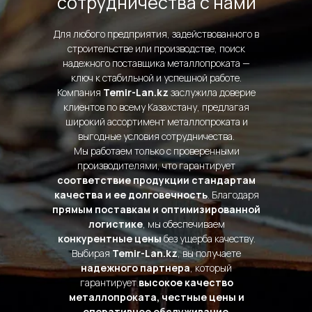
сотрудничества с нами
Для любого предприятия, задействованного в
строительстве или производстве, поиск
надежного поставщика металлопроката —
ключ к стабильной и успешной работе.
Компания
Temir-Lan.kz
заслужила доверие
клиентов по всему Казахстану, предлагая
широкий ассортимент металлопроката и
выгодные условия сотрудничества.
Мы работаем только с проверенными
производителями, что гарантирует
соответствие продукции стандартам
качества и ее долговечность
. Благодаря
прямым поставкам и оптимизированной
логистике
, мы обеспечиваем
конкурентные цены
без ущерба качеству.
Выбирая
Temir-Lan.kz
, вы получаете
надежного партнера
, который
гарантирует
высокое качество
металлопроката, честные цены и
оперативное обслуживание
.