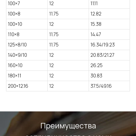
100×7
12
11.11
100×8
11.75
12.82
100×10
12
15.38
110×8
11.75
14.47
125×8/10
11.75
16.34/19.23
140×9/10
12
20.83/21.27
160×10
12
26.25
180×11
12
30.83
200×12.16
12
37.5/49.16
Преимущества