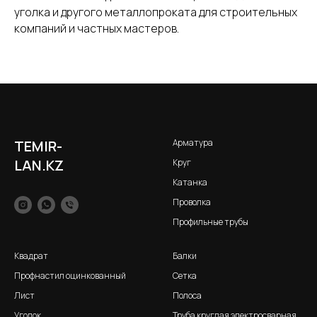
уголка и другого металлопроката для строительных
компаний и частных мастеров.
TEMIR-
Арматура
LAN.KZ
Круг
Катанка
Проволка
Профильные трубы
Квадрат
Балки
Профнастил оцинкованный
Сетка
Лист
Полоса
Уголок
Труба круглая электросварная